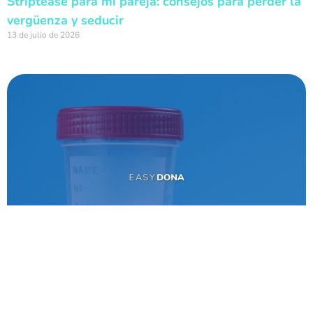
Striptease para mi pareja: consejos para perder la
vergüenza y seducir
13 de julio de 2026