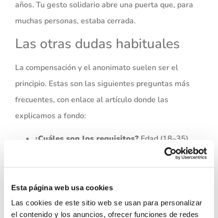
años. Tu gesto solidario abre una puerta que, para
muchas personas, estaba cerrada.
Las otras dudas habituales
La compensación y el anonimato suelen ser el
principio. Estas son las siguientes preguntas más
frecuentes, con enlace al artículo donde las
explicamos a fondo:
¿Cuáles son los requisitos?
Edad (18–35),
IMC sano, buena salud y conocer tus
antecedentes médicos. Lo vemos con detalle
en
los requisitos para donar óvulos
.
Esta página web usa cookies
¿Duele?
No es doloroso, aunque puedes
Las cookies de este sitio web se usan para personalizar
el contenido y los anuncios, ofrecer funciones de redes