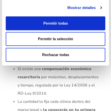
óvulos?
.
Mostrar detalles
Leer más
Agotamiento emocional: ¿Cómo
Permitir todas
saber si estás agotadx emocionalmente?
En resumen
Permitir la selección
Donar óvulos
no es una compraventa
:
Rechazar todas
vender óvulos es ilegal en España.
Sí existe una
compensación económica
resarcitoria
por molestias, desplazamientos
y tiempo, regulada por la Ley 14/2006 y el
RD-Ley 9/2014.
La cantidad la fija cada clínica dentro del
marco legal y
la conocerás en tu primera