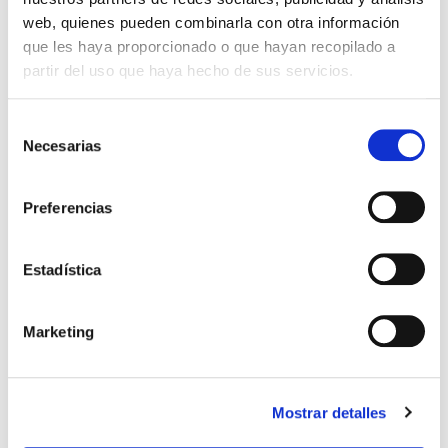
S.A.U.
web, quienes pueden combinarla con otra información
que les haya proporcionado o que hayan recopilado a
partir del uso que haya hecho de sus servicios.
Dirección: Av. de Burjassot, 1
46009 València
Selección
Necesarias
de
consentimiento
Horario asesor: 8:00 a 17:00 h.
Preferencias
Autobús: 95 | 94 | C2
Estadística
629 96 85 67
Nº licencia: 2979 EU TE Code: ES007256
Marketing
Mostrar detalles