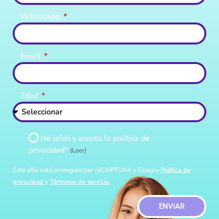
WhatsApp
Email
Edad
He leído y acepto la política de
privacidad*
.
(Leer)
Este sitio está protegido por reCAPTCHA y Google
Política de
privacidad
y
Términos de servicio
.
ENVIAR