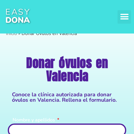
DONAR
DONAR
ASPECT
Inicio
»
Donar Óvulos en Valencia
Donar óvulos en
Valencia
Conoce la clínica autorizada para donar
óvulos en Valencia. Rellena el formulario.
Nombre y apellidos