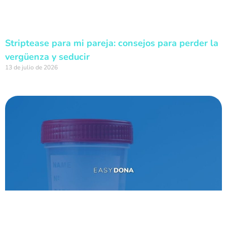
Striptease para mi pareja: consejos para perder la
vergüenza y seducir
13 de julio de 2026