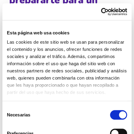
prepararte para un
espermocultivo
Seguir las indicaciones
Esta página web usa cookies
médicas
Las cookies de este sitio web se usan para personalizar
el contenido y los anuncios, ofrecer funciones de redes
Es fundamental seguir todas las instrucciones
sociales y analizar el tráfico. Además, compartimos
proporcionadas por tu médico antes de realizar el
información sobre el uso que haga del sitio web con
espermocultivo. Esto incluye la abstinencia sexual,
nuestros partners de redes sociales, publicidad y análisis
web, quienes pueden combinarla con otra información
la higiene adecuada y cualquier otra recomendación
que les haya proporcionado o que hayan recopilado a
específica.
partir del uso que haya hecho de sus servicios.
Selección
Leer más
Zonas erógenas en los hombres:
Necesarias
de
¿cuáles son?
consentimiento
Preferencias