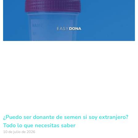
¿Puedo ser donante de semen si soy extranjero?
Todo lo que necesitas saber
10 de julio de 2026