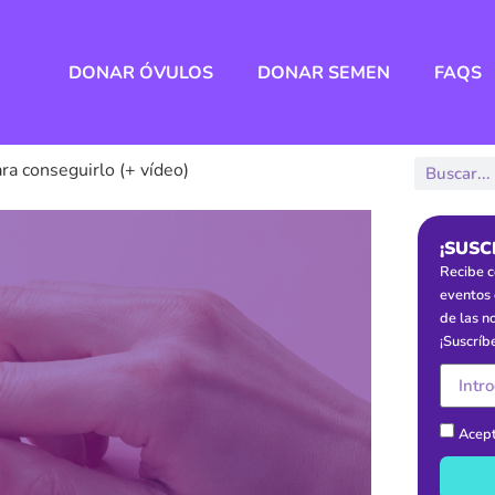
DONAR ÓVULOS
DONAR SEMEN
FAQS
ra conseguirlo (+ vídeo)
¡SUSC
Recibe c
eventos 
de las n
¡Suscríb
Acept