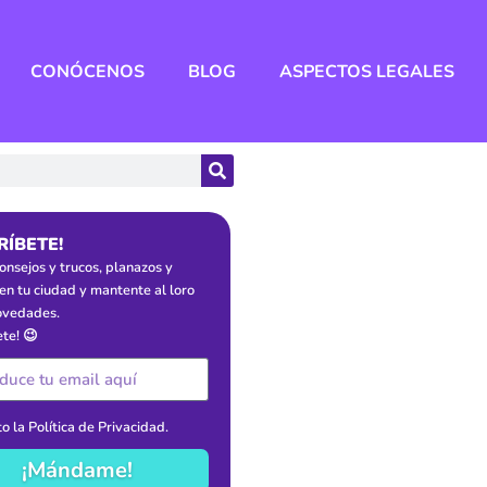
CONÓCENOS
BLOG
ASPECTOS LEGALES
RÍBETE!
onsejos y trucos, planazos y
en tu ciudad y mantente al loro
ovedades.
ete! 😉
o la
Política de Privacidad
.
¡Mándame!