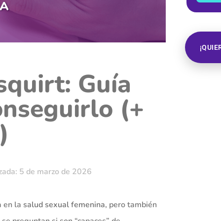
¡QUIE
quirt: Guía
nseguirlo (+
)
zada: 5 de marzo de 2026
 en la
salud sexual femenina
, pero también
se preguntan si son “capaces” de