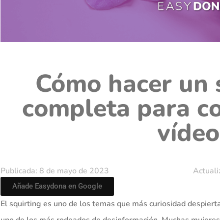
Cómo hacer un s
completa para co
vídeo
Publicada: 8 de mayo de 2023
Actuali
Añade Easydona en Google
El squirting es uno de los temas que más curiosidad despierta
uno de los más rodeados de desinformación. Muchas mujeres 