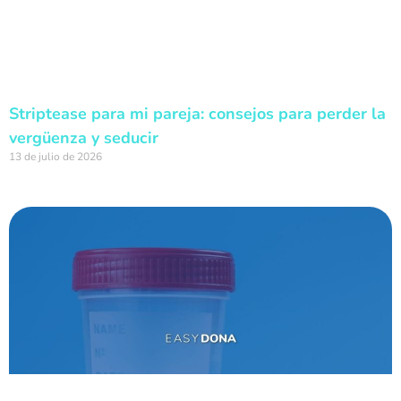
Striptease para mi pareja: consejos para perder la
vergüenza y seducir
13 de julio de 2026