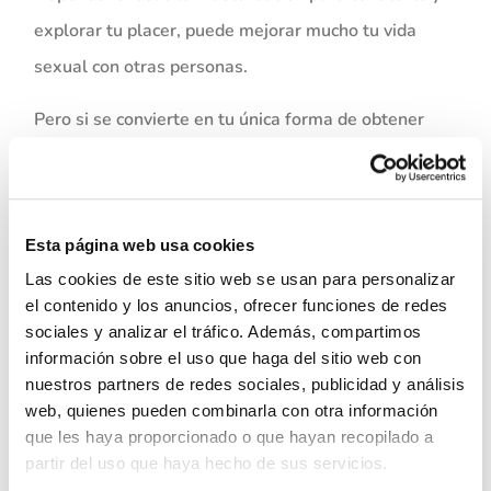
explorar tu placer, puede mejorar mucho tu vida
sexual con otras personas.
Pero si se convierte en tu única forma de obtener
placer, podría hacer que el sexo con otra persona
no te resulte tan estimulante.
Esta página web usa cookies
Leer más
Lavado seminal: ¿En qué consiste y
Las cookies de este sitio web se usan para personalizar
para qué sirve?
el contenido y los anuncios, ofrecer funciones de redes
sociales y analizar el tráfico. Además, compartimos
información sobre el uso que haga del sitio web con
Como todo, se trata de equilibrio y conciencia.
nuestros partners de redes sociales, publicidad y análisis
No hay una regla, sólo
web, quienes pueden combinarla con otra información
que les haya proporcionado o que hayan recopilado a
escucha tu cuerpo
partir del uso que haya hecho de sus servicios.