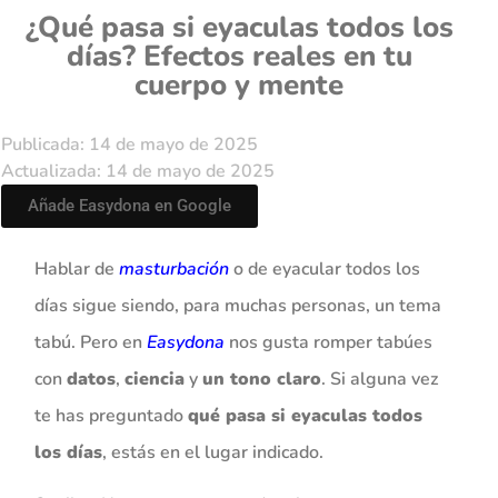
¿Qué pasa si eyaculas todos los
días? Efectos reales en tu
cuerpo y mente
Publicada: 14 de mayo de 2025
Actualizada: 14 de mayo de 2025
Añade Easydona en Google
Hablar de
masturbación
o de eyacular todos los
días sigue siendo, para muchas personas, un tema
tabú. Pero en
Easydona
nos gusta romper tabúes
con
datos
,
ciencia
y
un tono claro
. Si alguna vez
te has preguntado
qué pasa si eyaculas todos
los días
, estás en el lugar indicado.