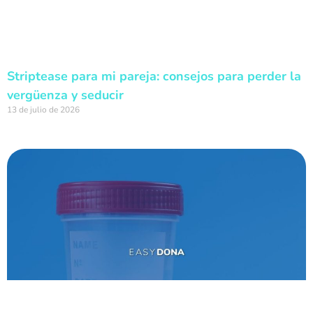
Striptease para mi pareja: consejos para perder la
vergüenza y seducir
13 de julio de 2026