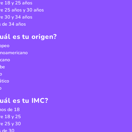
re 18 y 25 años
re 25 años y 30 años
re 30 y 34 años
 de 34 años
uál es tu origen?
opeo
inoamericano
icano
be
o
ático
o
uál es tu IMC?
os de 18
re 18 y 25
re 25 y 30
 de 30