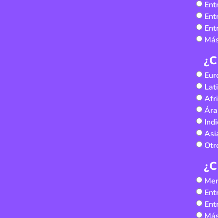
Ent
Ent
Ent
Más
¿C
Eur
Lat
Afr
Ára
Indi
Asi
Otr
¿C
Men
Ent
Ent
Más