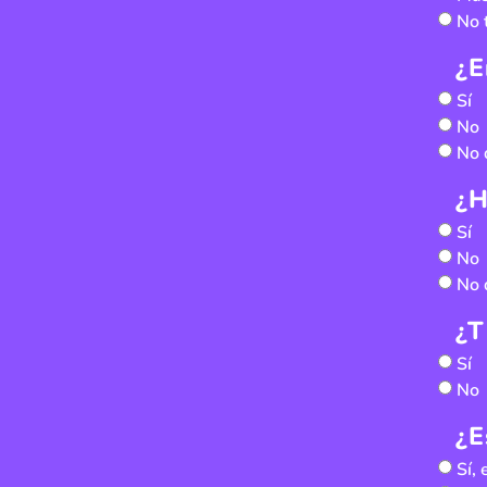
No 
¿E
Sí
No
No 
¿H
Sí
No
No 
¿T
Sí
No
¿E
Sí,