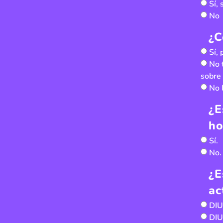
Sí,
No
¿C
Sí,
No 
sobre 
No 
¿E
ho
Sí.
No.
¿E
ac
DIU
DIU