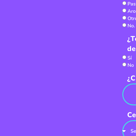
Pas
Aro
Otr
No.
¿T
de
Sí
No
¿C
Ce