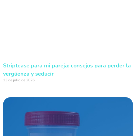
Striptease para mi pareja: consejos para perder la
vergüenza y seducir
13 de julio de 2026