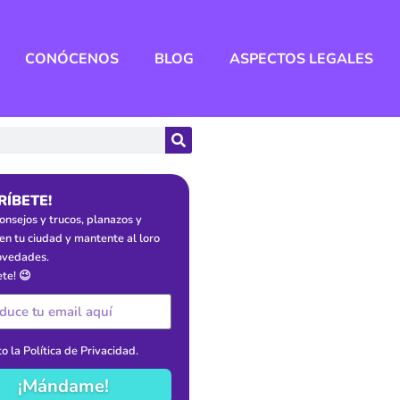
CONÓCENOS
BLOG
ASPECTOS LEGALES
RÍBETE!
onsejos y trucos, planazos y
en tu ciudad y mantente al loro
ovedades.
ete! 😉
o la
Política de Privacidad
.
¡Mándame!