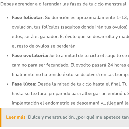
Debes aprender a diferenciar las fases de tu ciclo menstrual, 
Fase folicular
: Su duración es aproximadamente 1-13, d
ovulación, tus folículos (saquitos donde irán tus óvulos)
ellos, será el ganador. El óvulo que se desarrolla y mad
el resto de óvulos se perderán.
Fase ovulatoria:
Justo a mitad de tu ciclo el saquito s
camino para ser fecundado. El ovocito pasará 24 horas 
finalmente no ha tenido éxito se disolverá en las tromp
Fase lútea:
Desde la mitad de tu ciclo hasta el final. 
hasta su textura, preparado para albergar un embrión. S
implantación el endometrio se descamará y… ¡llegará la
Leer más
Dulce y menstruación, ¿por qué me apetece tant