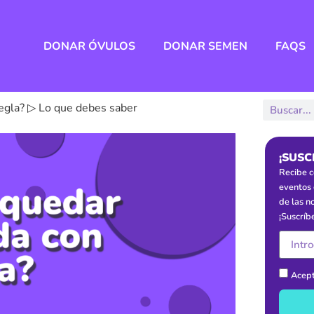
DONAR ÓVULOS
DONAR SEMEN
FAQS
egla? ▷ Lo que debes saber
¡SUSC
Recibe c
eventos 
de las n
¡Suscríb
Acept