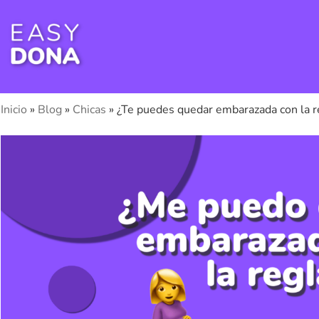
Inicio
»
Blog
»
Chicas
»
¿Te puedes quedar embarazada con la r