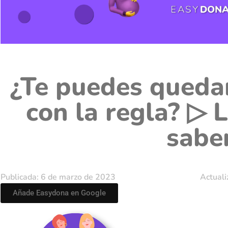
¿Te puedes queda
con la regla? ▷ 
sabe
Publicada: 6 de marzo de 2023
Actuali
Añade Easydona en Google